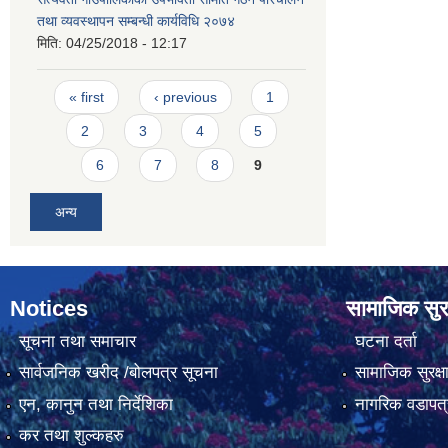
तथा व्यवस्थापन सम्बन्धी कार्यविधि २०७४
मिति:
04/25/2018 - 12:17
Pages
« first
‹ previous
1
2
3
4
5
6
7
8
9
अन्य
Notices
सामाजिक सुरक
सूचना तथा समाचार
घटना दर्ता
सार्वजनिक खरीद /बोलपत्र सूचना
सामाजिक सुरक्ष
एन, कानुन तथा निर्देशिका
नागरिक वडापत्
कर तथा शुल्कहरु