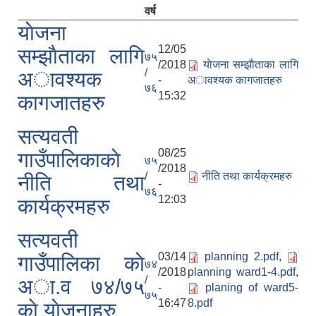
वर्ष
याेजना
12/05
सम्झाैताका लागि
७५
/2018
याेजना सम्झाैताका लागि
/
अावश्यक
-
अावश्यक कागजातहरु
७६
15:32
कागजातहरु
सत्यवती
08/25
गाउँपालिकाकाे
७५
/2018
/
नीति तथा कार्यक्रमहरु
नीति तथा
-
७६
12:03
कार्यक्रमहरु
सत्यवती
03/14
planning 2.pdf
,
गाउँपालिका काे
७४
/2018
planning ward1-4.pdf
,
/
अा‍.व ७४/७५
-
planing of ward5-
७५
16:47
8.pdf
काे याेजनाहरु