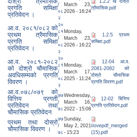
दोश्रो त्रैमासिक
1.2.2 ख दोश्रो
/
March 23,
प्रगति समिक्षा
त्रैमासिक.pdf
०८
2026 - 16:24
प्रतिवेदन ।
२
२०
आ.व. २०८१/०८२ को
८१
Monday,
प्रथम त्रैमासिक
1.2.5 प्रथम
/
March 23,
प्रगति समिक्षा
समिक्षा.pdf
०८
2026 - 16:22
प्रतिवेदन ।
२
२०
आ.व. २०८१-२०८२
12-04 आ.व.
८१
Monday,
को दोश्रो चौमासिक
2081-2082 को
/
March 17,
अवधिसम्मको प्रगति
दोश्रो चौमासिक
०८
2025 - 11:24
विवरण ।
प्रगति विवरण.pdf
२
आ.व.०७८/०७९ को
७७
Wednesday,
वित्तिय प्रगती
12-02 बित्तिय
/
March 16,
प्रतिवेदन तथा
प्रगति प्रतिवेदन.pdf
७८
2022 - 15:08
चौमासिक प्रतिवेदन
७७
Sunday,
प्रथम तथा दोस्रो
/
May 2, 2021
ilovepdf_merged
चौमासिक विवरण ।
७८
- 15:23
(15).pdf