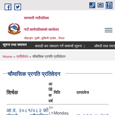
Skip to main content
सत्यवती गाउँपालिका
गाउँ कार्यपालिकाकाे कार्यालय
जाेहाङ्ग- गुल्मी ,लुम्बिनी प्रदेश , नेपाल
सूचना तथा समाचार
कवाडी कर संकलन गर्ने सम्बन्धी सूचना ।
औषधी तथा स्वास्थ्य 
You are here
Home
»
प्रतिवेदन
» चौमासिक प्रगति प्रतिवेदन
चौमासिक प्रगति प्रतिवेदन
आ
र्थि
शिर्षक
मिति
दस्तावेज
क
वर्ष
२०
आ.व. २०८१/०८२ को
८१
Monday,