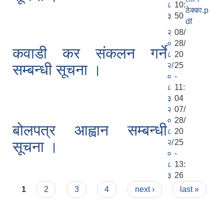
८
10:
ठेक्का.p
३
50
df
२
08/
०
28/
कवाडी कर संकलन गर्ने
८
20
२/
25
सम्बन्धी सूचना ।
०
-
८
11:
३
04
२
07/
०
28/
बोलपत्र आह्वान सम्बन्धी
८
20
२/
25
सूचना ।
०
-
८
13:
३
26
Pages
1
2
3
4
next ›
last »