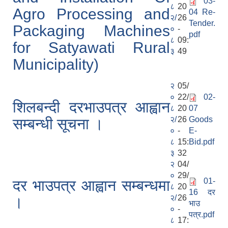
03-
८
20
Agro Processing and
04 Re-
२/
26
Tender.
Packaging Machines
०
-
pdf
८
09:
for Satyawati Rural
३
49
Municipality)
२
05/
०
22/
02-
शिलबन्दी दरभाउपत्र आह्वान
८
20
07
२/
26
Goods
सम्बन्धी सूचना ।
०
-
E-
८
15:
Bid.pdf
३
32
२
04/
०
29/
01-
दर भाउपत्र आह्वान सम्बन्धमा
८
20
16 दर
२/
26
।
भाउ
०
-
पत्र.pdf
८
17: