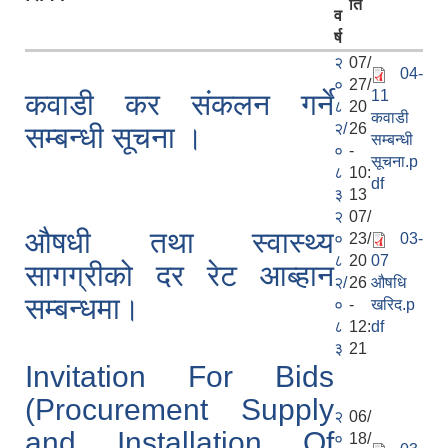
ति
व
र्ष
२
07/
04-
०
27/
11
कवाडी कर संकलन गर्ने
८
20
कवाडी
२/
26
सम्बन्धी सूचना ।
सम्बन्धी
०
-
सूचना.p
८
10:
df
३
13
२
07/
औषधी तथा स्वास्थ्य
०
23/
03-
८
20
07
सागग्रीको दर रेट आब्हान
२/
26
औषधि
सम्बन्धमा।
०
-
खरिद.p
८
12:
df
३
21
Invitation For Bids
(Procurement Supply
२
06/
and Installation Of
०
18/