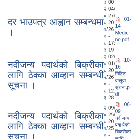
३
00
२
04/
०
27/
01-
दर भाउपत्र आह्वान सम्बन्धमा
८
20
14
२/
26
।
Medici
०
-
ne.pdf
८
17:
३
19
२
02/
10-
नदीजन्य पदार्थको बिक्रीका
०
01/
16
८
20
लागि ठेक्का आव्हान सम्बन्धी
गिट्टि
२/
26
बालुवा
सूचना ।
०
-
सूचना.p
८
12:
df
३
28
06-
२
09/
09
नदीजन्य पदार्थको बिक्रीका
०
25/
नदीजन्य
८
20
लागि ठेक्का आव्हान सम्बन्धी
पदार्थको
२/
25
बिक्रीका
सूचना ।
०
-
लागि