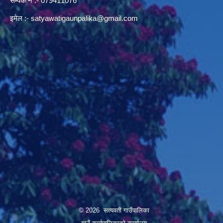
सम्पर्क न‌ :- 079411076
इमेल :-
satyawatigaunpalika@gmail.com
© 2026 सत्यवती गाउँपालिका