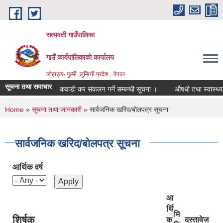
Skip to main content
सत्यवती गाउँपालिका
गाउँ कार्यपालिकाकाे कार्यालय
जाेहाङ्ग- गुल्मी ,लुम्बिनी प्रदेश , नेपाल
सूचना तथा समाचार
कवाडी कर संकलन गर्ने सम्बन्धी सूचना ।
औषधी तथा स्वास्थ्य सागग्
You are here
Home
»
सूचना तथा जानकारी
» सार्वजनिक खरिद/बोलपत्र सूचना
सार्वजनिक खरिद/बोलपत्र सूचना
आर्थिक वर्ष
आ
र्थि
मि
शिर्षक
क
दस्तावेज