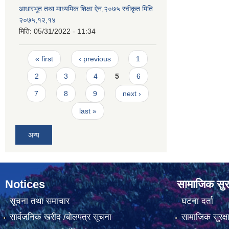
आधारभूत तथा माध्यमिक शिक्षा ऐन,२०७५ स्वीकृत मिति
२०७५,१२,१४
मिति:
05/31/2022 - 11:34
Pages
« first
‹ previous
1
2
3
4
5
6
7
8
9
next ›
last »
अन्य
Notices
सामाजिक सुरक
सूचना तथा समाचार
घटना दर्ता
सार्वजनिक खरीद /बोलपत्र सूचना
सामाजिक सुरक्ष