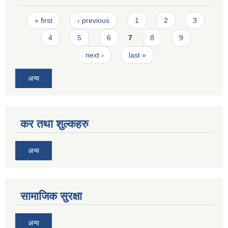
Pages
« first
‹ previous
1
2
3
4
5
6
7
8
9
next ›
last »
अन्य
कर तथा शुल्कहरु
अन्य
सामाजिक सुरक्षा
अन्य