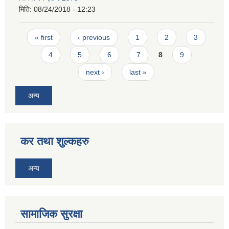
मिति:
08/24/2018 - 12:23
Pages
« first
‹ previous
1
2
3
4
5
6
7
8
9
next ›
last »
अन्य
कर तथा शुल्कहरु
अन्य
सामाजिक सुरक्षा