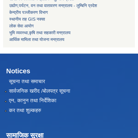
उद्याेग,पर्यटन, वन तथा वातावरण मन्त्रालय - लुम्बिनि प्रदेश
केन्द्रीय पञ्जीकरण विभाग
स्थानीय तह GIS नक्सा
लोक सेवा आयोग
भुमि व्यवस्था,कृषि तथा सहकारी मन्त्रालय
आर्थिक मामिला तथा याेजना मन्त्रालय
Notices
सूचना तथा समाचार
सार्वजनिक खरीद /बोलपत्र सूचना
एन, कानुन तथा निर्देशिका
कर तथा शुल्कहरु
सामाजिक सुरक्षा