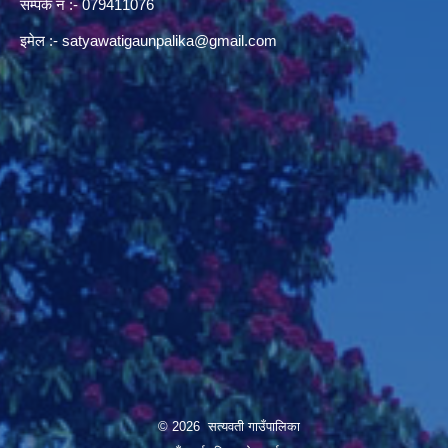
सम्पर्क न‌ :- 079411076
इमेल :-
satyawatigaunpalika@gmail.com
© 2026 सत्यवती गाउँपालिका