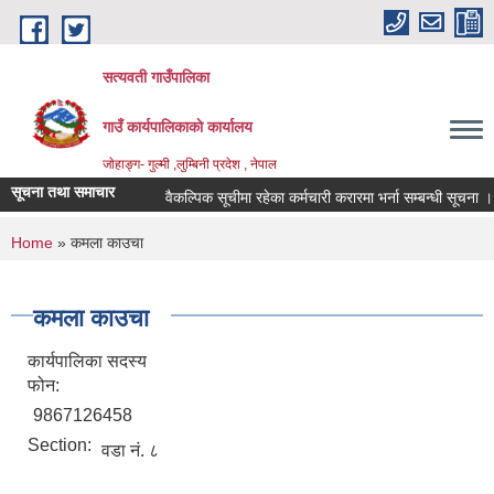
Skip to main content
सत्यवती गाउँपालिका
गाउँ कार्यपालिकाकाे कार्यालय
जाेहाङ्ग- गुल्मी ,लुम्बिनी प्रदेश , नेपाल
सूचना तथा समाचार
वैकल्पिक सूचीमा रहेका कर्मचारी करारमा भर्ना सम्बन्धी सूचना ।
You are here
Home
» कमला काउचा
कमला काउचा
कार्यपालिका सदस्य
फोन:
9867126458
Section:
वडा नं. ८