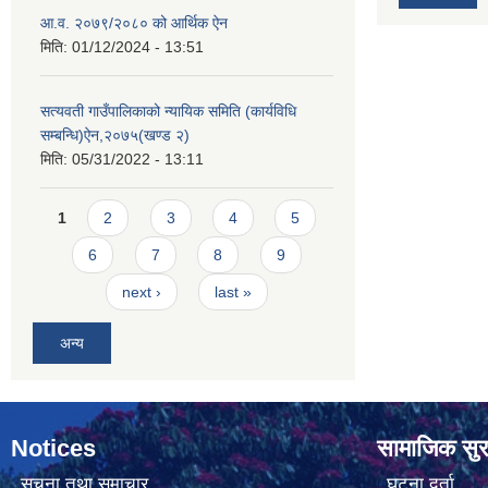
आ.व. २०७९/२०८० को आर्थिक ऐन
मिति:
01/12/2024 - 13:51
सत्यवती गाउँपालिकाको न्यायिक समिति (कार्यविधि
सम्बन्धि)ऐन,२०७५(खण्ड २)
मिति:
05/31/2022 - 13:11
Pages
1
2
3
4
5
6
7
8
9
next ›
last »
अन्य
Notices
सामाजिक सुरक
सूचना तथा समाचार
घटना दर्ता