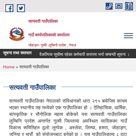
Skip to main content
सत्यवती गाउँपालिका
गाउँ कार्यपालिकाकाे कार्यालय
जाेहाङ्ग- गुल्मी ,लुम्बिनी प्रदेश , नेपाल
सूचना तथा समाचार
वैकल्पिक सूचीमा रहेका कर्मचारी करारमा भर्ना सम्बन्धी सूचना ।
आ
You are here
Home
» सत्यवती गाउँपालिका
सत्यवती गाउँपालिका
सत्यवती गाउँपालिका नेपालको संविधानको धारा २९५ बमोजिम कायम
भएका स्थानीय तह मध्येको एक गाउँपालिका हो । ऐतिहासिक, धार्मिक,
सांस्कृतिक र भौगोलिक महत्व बोकेको यस सत्यवती गाउँपालिका
लुम्बिनि प्रदेश अन्तर्गत गुल्मी जिल्लामा अवस्थित साविकका गाउँ
विकास समितिहरु ठूलाे लुम्पेक , अस्लेवा, लिम्घा, हसरा, जाेहाङ्ग,
जुनिया र भार्से को संयोजनबाट बनेको छ । यस गाउँपालिकामा ८ वटा