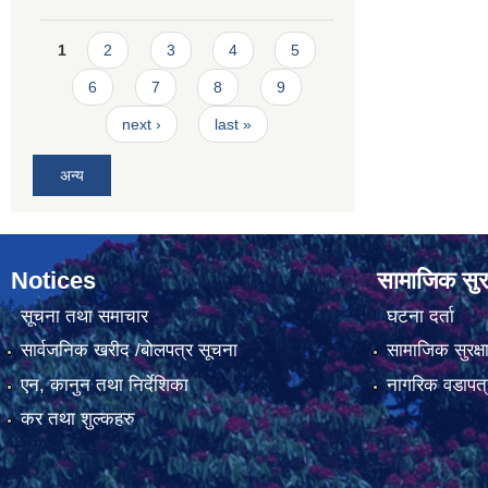
Pages
1
2
3
4
5
6
7
8
9
next ›
last »
अन्य
Notices
सामाजिक सुरक
सूचना तथा समाचार
घटना दर्ता
सार्वजनिक खरीद /बोलपत्र सूचना
सामाजिक सुरक्ष
एन, कानुन तथा निर्देशिका
नागरिक वडापत्
कर तथा शुल्कहरु